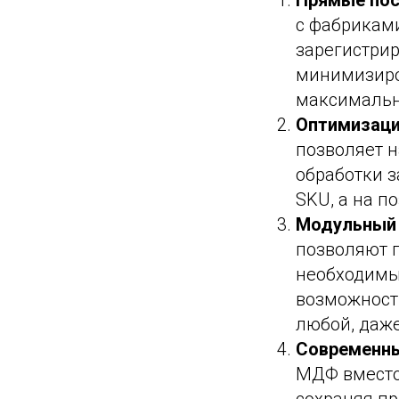
Прямые пос
с фабрикам
зарегистри
минимизиро
максимальн
Оптимизаци
позволяет 
обработки з
SKU, а на п
Модульный 
позволяют п
необходимы,
возможность
любой, даж
Современны
МДФ вместо