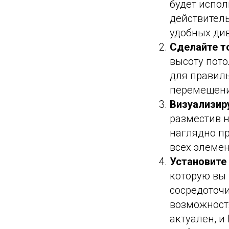
будет испол
действител
удобных див
Сделайте т
высоту пото
для правиль
перемещени
Визуализир
разместив 
наглядно пр
всех элемен
Установите
которую вы 
сосредоточ
возможностя
актуален, 