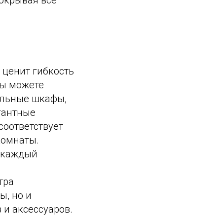
окрывая все
 ценит гибкость
Вы можете
ельные шкафы,
гантные
соответствует
комнаты.
 каждый
тра
ы, но и
 и аксессуаров.