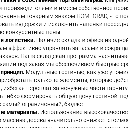
тавки и собственная торговая марка.
Мы рабо
и-производителями и имеем собственное прои
рованным товарным знаком HOMEGRAD, что по
вать издержки и исключить наценки посредни
о конкурентные цены.
я логистики.
Наличие склада и офиса на одно
нам эффективно управлять запасами и сокраща
аказов. Наша складская программа насчитыва
озиции под заказ мы обеспечиваем быстрые ср
принцип.
Модульные гостиные, как уже упоми
риобретать только те элементы, которые дейс
 избегая переплат за ненужные части гарнитур
 гибко формировать общую цену гостиной, по
е самый ограниченный, бюджет.
е материалы.
Использование высококачеств
 массива дерева значительно снижает стоимо