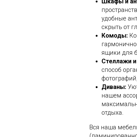
Шкафы и ан
пространст
удобные ан
скрыть от г
Комоды:
Ко
гармонично
ящики для б
Стеллажи и
способ орга
фотографий,
Диваны:
Уют
нашем ассо
максимальн
отдыха.
Вся наша мебел
(ламинированно