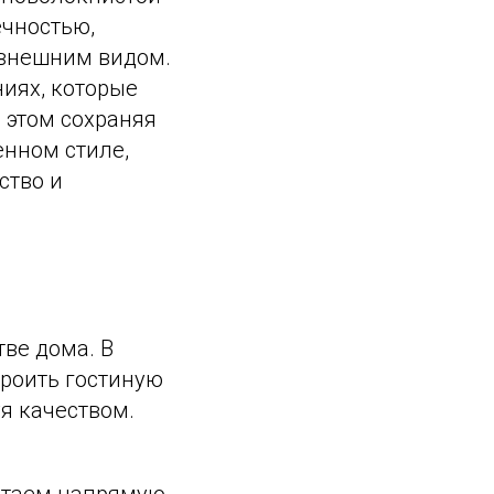
ечностью,
 внешним видом.
иях, которые
 этом сохраняя
нном стиле,
ство и
тве дома. В
роить гостиную
я качеством.