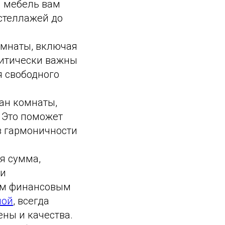
я мебель вам
стеллажей до
мнаты, включая
критически важны
я свободного
ан комнаты,
 Это поможет
в гармоничности
я сумма,
 и
им финансовым
ной
, всегда
ны и качества.