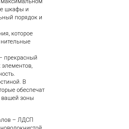
 в максимальном
ые шкафы и
ьный порядок и
ия, которое
лнительные
– прекрасный
х элементов,
ность.
стиной. В
торые обеспечат
 вашей зоны
алов – ЛДСП
сноволокнистой