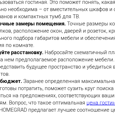
ьзоваться гостиная. Это поможет понять, кака
ьно необходима – от вместительных шкафов и 
анов и компактных тумб для ТВ.
очные замеры помещения.
Точные размеры ко
лков, расположение окон, дверей и розеток, 
ного подбора габаритов мебели и обеспечени
я по комнате.
уйте расстановку.
Набросайте схематичный пл
на нем предполагаемое расположение мебели.
едставить будущее пространство и убедиться 
тов.
 бюджет.
Заранее определенная максимальна
готовы потратить, поможет сузить круг поиска
иться на предложениях, соответствующих ваш
м. Вопрос, что такое оптимальная
цена гости
и HOMEGRAD предлагает лучшее соотношение це