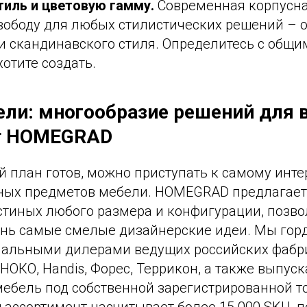
тиль и цветовую гамму.
Современная корпусна
вободу для любых стилистических решений –
и скандинавского стиля. Определитесь с общи
хотите создать.
ли: многообразие решений для 
от HOMEGRAD
й план готов, можно приступать к самому инт
ных предметов мебели. HOMEGRAD предлагает
стиных любого размера и конфигурации, позво
знь самые смелые дизайнерские идеи. Мы горд
альными дилерами ведущих российских фабри
НОКО, Handis, Форес, Террикон, а также выпус
ебель под собственной зарегистрированной т