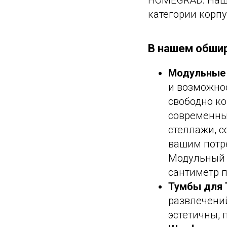
HOMEGRAD. Наш 
категории корп
В нашем обшир
Модульные 
и возможнос
свободно к
современны
стеллажи, с
вашим потр
Модульный 
сантиметр п
Тумбы для 
развлечений
эстетичны, 