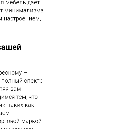
я мебель дает
 от минимализма
м настроением,
вашей
ересному –
 полный спектр
ляя вам
имся тем, что
к, таких как
каем
орговой маркой