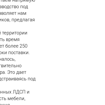
таем напрямую
зводство под
зволяет нам
ков, предлагая
й территории
ть время
ет более 250
оки поставки.
налось,
твительно
а. Это дает
дстраиваясь под
енных ЛДСП и
сть мебели,