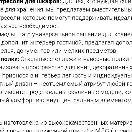
тресоли для шкафов:
Для тех, кто нуждается
ве для хранения, мы предлагаем вместительн
тресоли, которые помогут поддерживать идеал
лаз все необходимое.
моды – это универсальное решение для хранен
 дополнит интерьер гостиной, предлагая допо
елья, документов или мелких предметов.
 полки:
Открытые стеллажи и навесные полки 
низовать пространство для книг, декоративны
 привнося в интерьер легкость и индивидуаль
ный диван – неотъемлемый атрибут любой го
ртименте представлены различные модели, ко
ый комфорт и станут центральным элементом
ь изготовлена из высококачественных матери
й древесно-стружечной плиты) и МДФ (древе