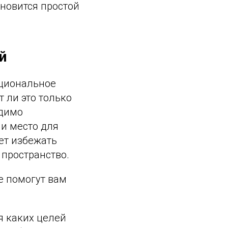
новится простой
й
кциональное
 ли это только
одимо
 и место для
ет избежать
 пространство.
е помогут вам
я каких целей