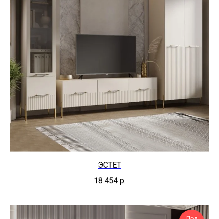
ЭСТЕТ
18 454
р.
Под