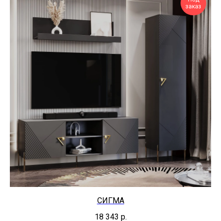
заказ
СИГМА
18 343
р.