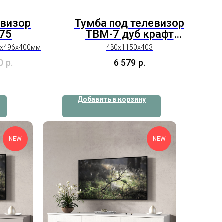
евизор
Тумба под телевизор
175
ТВМ-7 дуб крафт
золотой
0х496х400мм
480х1150х403
0
р.
6 579
р.
Добавить в корзину
NEW
NEW