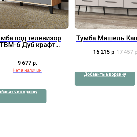
умба под телевизор
Тумба Мишель Ка
ТВМ-6 Дуб крафт
золотой
16 215
р.
17 457
р
9 677
р.
Нет в наличии
Добавить в корзину
бавить в корзину