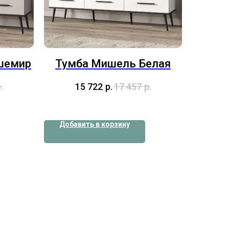
шемир
Тумба Мишель Белая
.
15 722
р.
17 457
р.
Добавить в корзину