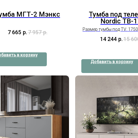
умба МГТ-2 Мэнкс
Тумба под тел
Nordic ТВ-
Размер тумбы под TV: 175
7 665
р.
7 957
р.
14 244
р.
15 60
бавить в корзину
Добавить в корзину