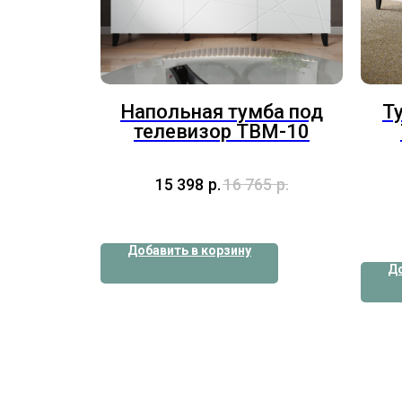
Напольная тумба под
Т
телевизор ТВМ-10
15 398
р.
16 765
р.
Добавить в корзину
До