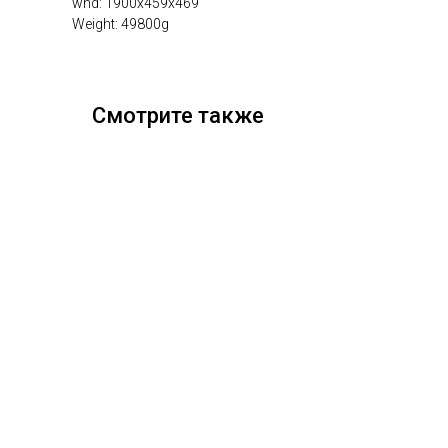
whd: 1900x459x469
Weight: 49800g
Смотрите также