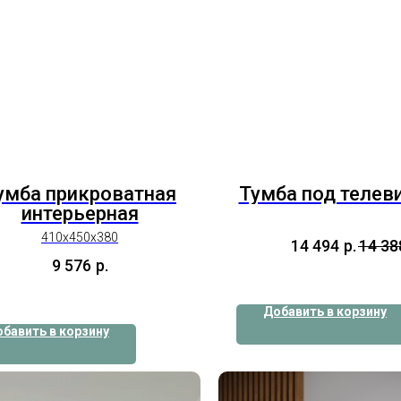
умба прикроватная
Тумба под телев
интерьерная
410x450x380
14 494
р.
14 38
9 576
р.
Добавить в корзину
бавить в корзину