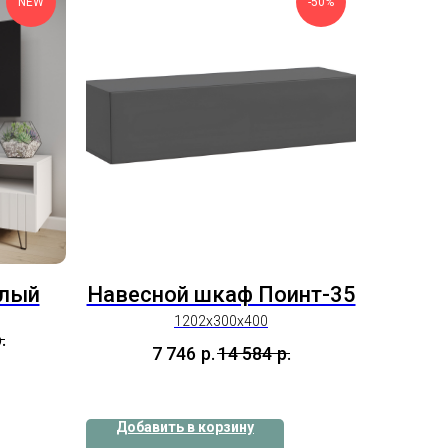
NEW
-50%
елый
Навесной шкаф Поинт-35
1202х300х400
.
7 746
р.
14 584
р.
Добавить в корзину