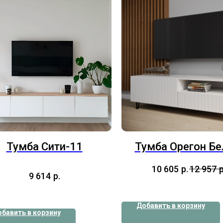
Тумба Сити-11
Тумба Орегон Б
10 605
р.
12 957
р
9 614
р.
Добавить в корзину
бавить в корзину