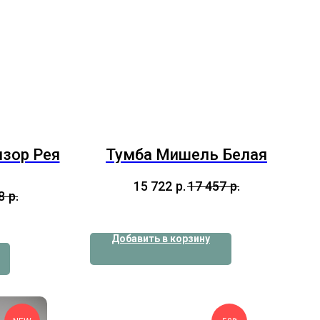
изор Рея
Тумба Мишель Белая
15 722
р.
17 457
р.
8
р.
Добавить в корзину