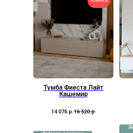
НОВИНКА
Тумба Фиеста Лайт
Кашемир
14 076
р.
16 520
р.
До