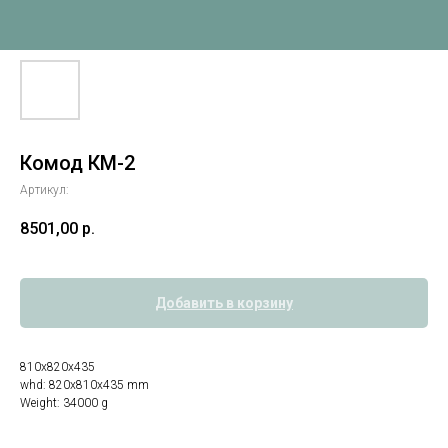
Комод КМ-2
Артикул:
8501,00
р.
Добавить в корзину
810х820х435
whd: 820x810x435 mm
Weight: 34000 g