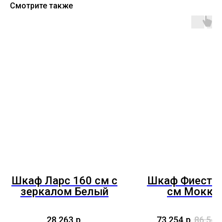
Смотрите также
Шкаф Ларс 160 см с
Шкаф Фиеста 
зеркалом Белый
см Мокко
28 263
р.
73 254
р.
86 540