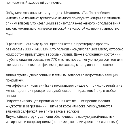
полноценный здоровый сон ночью.
Забудьте о сложных манипуляциях. Механизм «Тик-Так» работает
интуитивно понятно: достаточно немного приподнять сиденье и откинуть
спинку вперед. Это идеальный вариант для ежедневного использования,
так как механизм отличается высокой износостойкостью и плавностью
хода.
В разложенном виде диван превращается в просторную кровать
размером 2000 х 1400 мм. Это полноценное двуспальное место, которое с
комфортом примет двух взрослых людей. Даже в сложенном состоянии
глубина сиденья составляет 770 мм, что позволяет уютно устроиться для
чтения или просмотра фильмов, не раскладывая диван полностью.
Диван отделан двухслойным плотным велюром с водоотталкивающим
покрытием.
Нет эффекта «письма» - Ткань не оставляет следов от прикосновений и не
меняет цвет при проведении рукой, сохраняя идеальный вид в любое
время.
Водоотталкивающая пропитка защищает ткань от проникновения
жидкостей и загрязнений. Пятна от кофе или сока легко удаляются
влажной салфеткой, не впитываясь в волокна.
Двухслойная структура ткани обеспечивает высокую устойчивость к
истиранию и повреждениям (например, когтями домашних животных).