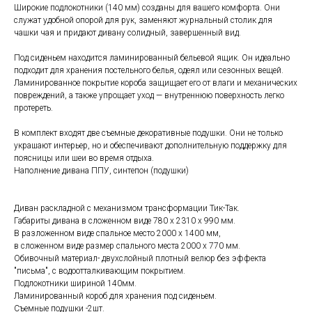
Широкие подлокотники (140 мм) созданы для вашего комфорта. Они
служат удобной опорой для рук, заменяют журнальный столик для
чашки чая и придают дивану солидный, завершенный вид.
Под сиденьем находится ламинированный бельевой ящик. Он идеально
подходит для хранения постельного белья, одеял или сезонных вещей.
Ламинированное покрытие короба защищает его от влаги и механических
повреждений, а также упрощает уход — внутреннюю поверхность легко
протереть.
В комплект входят две съемные декоративные подушки. Они не только
украшают интерьер, но и обеспечивают дополнительную поддержку для
поясницы или шеи во время отдыха.
Наполнение дивана ППУ, синтепон (подушки)
Диван раскладной с механизмом трансформации Тик-Так.
Габариты дивана в сложенном виде 780 х 2310 х 990 мм.
В разложенном виде спальное место 2000 х 1400 мм,
в сложенном виде размер спального места 2000 х 770 мм.
Обивочный материал- двухслойный плотный велюр без эффекта
"письма", с водоотталкивающим покрытием.
Подлокотники шириной 140мм.
Ламинированный короб для хранения под сиденьем.
Съемные подушки -2шт.