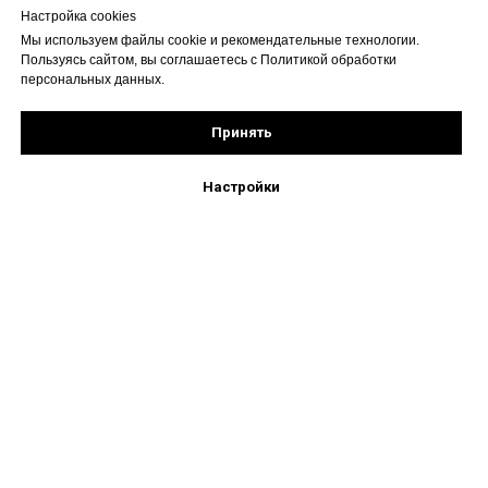
Настройка cookies
Мы используем файлы cookie и рекомендательные технологии.
Пользуясь сайтом, вы соглашаетесь с Политикой обработки
персональных данных.
Принять
Настройки
+7 (495) 777-66-02
mebelopt2022@gmail.com
Московская обл. г. Балашиха, Косинское ш.,вл.7