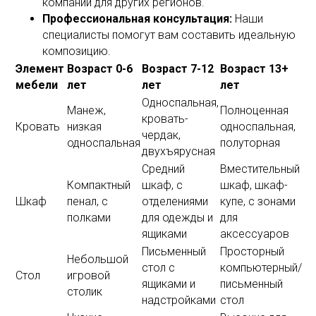
компаний для других регионов.
Профессиональная консультация:
Наши
специалисты помогут вам составить идеальную
композицию.
Элемент
Возраст 0-6
Возраст 7-12
Возраст 13+
мебели
лет
лет
лет
Односпальная,
Манеж,
Полноценная
кровать-
Кровать
низкая
односпальная,
чердак,
односпальная
полуторная
двухъярусная
Средний
Вместительный
Компактный
шкаф, с
шкаф, шкаф-
Шкаф
пенал, с
отделениями
купе, с зонами
полками
для одежды и
для
ящиками
аксессуаров
Письменный
Просторный
Небольшой
стол с
компьютерный/
Стол
игровой
ящиками и
письменный
столик
надстройками
стол