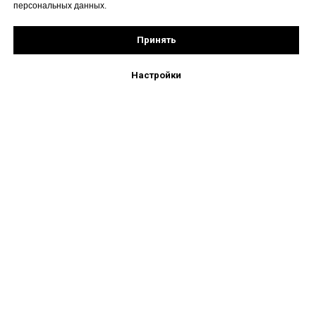
персональных данных.
Принять
Настройки
+7 (495) 777-66-02
mebelopt2022@gmail.com
Московская обл. г. Балашиха, Косинское ш.,вл.7