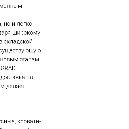
ременным
 но и легко
одаря широкому
 в складской
е существующую
 новым этапам
MEGRAD
 доставка по
ом делает
сные, кровати-