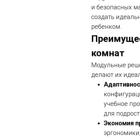
и безопасных ма
создать идеальн
ребенком.
Преимущес
комнат
Модульные реше
делают их идеа
Адаптивнос
конфигураци
учебное про
для подрост
Экономия п
эргономики