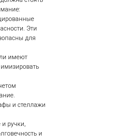
имание:
цированные
асности. Эти
зопасны для
ли имеют
нимизировать
четом
ание.
афы и стеллажи
и ручки,
олговечность и