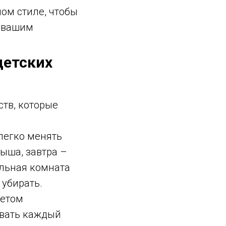
ом стиле, чтобы
с вашим
детских
тв, которые
легко менять
ыша, завтра –
ильная комната
 убирать.
четом
овать каждый