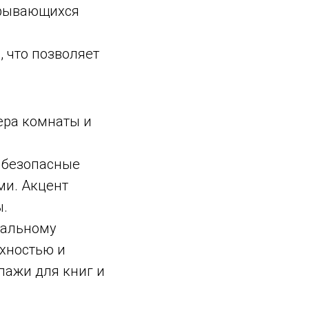
отрывающихся
 что позволяет
ера комнаты и
 безопасные
ми. Акцент
ы.
нальному
рхностью и
лажи для книг и