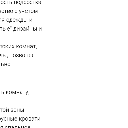
сть подростка.
ство с учетом
ля одежды и
слые" дизайны и
ских комнат,
ды, позволяя
льно
ь комнату,
той зоны.
русные кровати
яя спальное