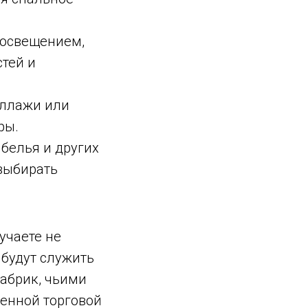
 освещением,
тей и
еллажи или
ры.
белья и других
выбирать
учаете не
 будут служить
абрик, чьими
енной торговой