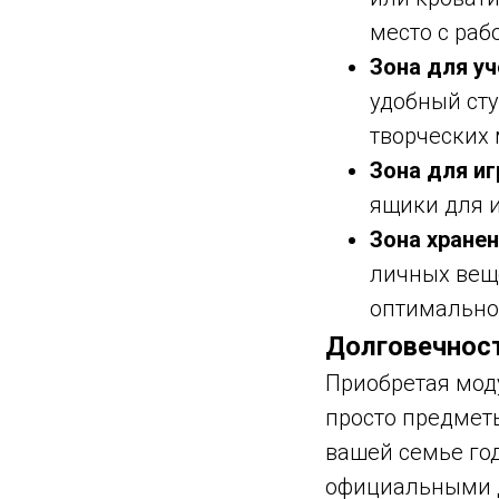
место с раб
Зона для у
удобный ст
творческих 
Зона для иг
ящики для и
Зона хранен
личных вещ
оптимально
Долговечнос
Приобретая мод
просто предмет
вашей семье го
официальными д