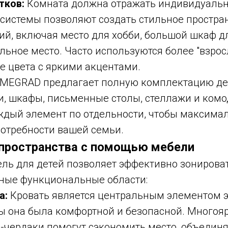
тков:
Комната должна отражать индивидуально
системы позволяют создать стильное простран
ий, включая место для хобби, большой шкаф д
льное место. Часто используются более "взро
е цвета с яркими акцентами.
OMEGRAD предлагает полную комплектацию дет
и, шкафы, письменные столы, стеллажи и комо
ждый элемент по отдельности, чтобы максима
потребности вашей семьи.
 пространства с помощью мебели
ль для детей позволяет эффективно зонироват
ные функциональные области:
а:
Кровать является центральным элементом э
ы она была комфортной и безопасной. Многоя
-чердаки помогут сэкономить место, объедин