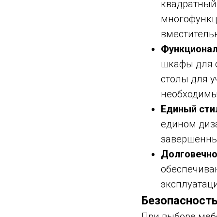
квадратный 
многофункц
вместитель
Функционал
шкафы для 
столы для у
необходимы
Единый сти
едином диза
завершенный
Долговечно
обеспечива
эксплуатац
Безопасность
При выборе меб