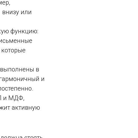
мер,
 внизу или
кую функцию:
письменные
 которые
 выполнены в
 гармоничный и
постепенно.
П и МДФ,
ржит активную
 должна стоять