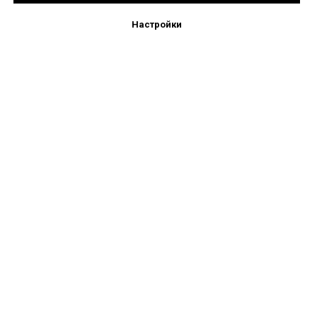
Настройки
+7 (495) 777-66-02
mebelopt2022@gmail.com
Московская обл. г. Балашиха, Косинское ш.,вл.7