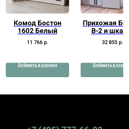
Комод Бостон
Прихожая Бо
1602 Белый
В-2 и шкаф
антресоль
11 766
р.
32 855
р.
Добавить в корзину
Добавить в корзи