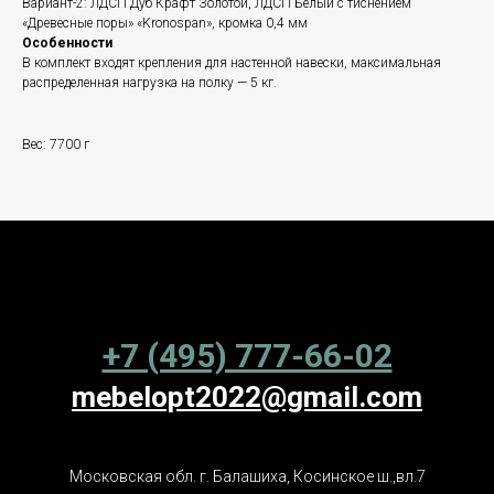
Вариант-2: ЛДСП Дуб Крафт Золотой, ЛДСП Белый с тиснением
«Древесные поры» «Kronospan», кромка 0,4 мм
Особенности
В комплект входят крепления для настенной навески, максимальная
распределенная нагрузка на полку — 5 кг.
Вес: 7700 г
+7 (495) 777-66-02
mebelopt2022@gmail.com
Московская обл. г. Балашиха, Косинское ш.,вл.7