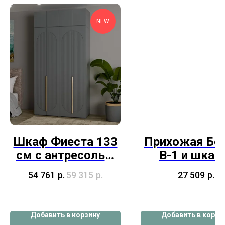
NEW
Шкаф Фиеста 133
Прихожая Бо
см с антресолью
В-1 и шкаф
Графит
антресоль
54 761
р.
59 315
р.
27 509
р.
Добавить в корзину
Добавить в корзи