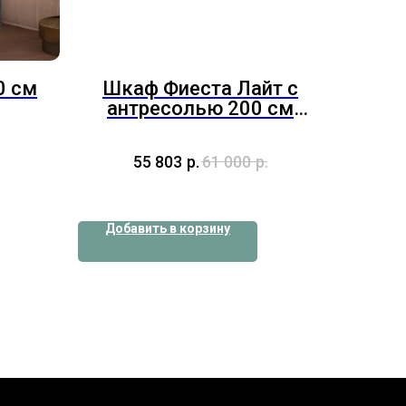
0 см
Шкаф Фиеста Лайт с
антресолью 200 см
Кашемир
55 803
р.
61 000
р.
Добавить в корзину