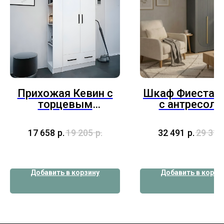
Прихожая Кевин с
Шкаф Фиеста 8
торцевым
с антресол
завершением Белый
Графит
17 658
р.
19 205
р.
32 491
р.
29 315
Добавить в корзину
Добавить в корзи