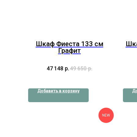
Шкаф Фиеста 133 см
Шка
Графит
47 148
р.
49 650
р.
Добавить в корзину
До
NEW