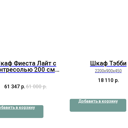
каф Фиеста Лайт с
Шкаф Тэбби
нтресолью 200 см
2200х900х450
Графит
18 110
р.
61 347
р.
61 000
р.
Добавить в корзину
бавить в корзину