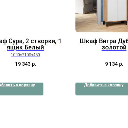
ф Сура, 2 створки, 1
Шкаф Витра Дуб
ящик Белый
золотой
1000х2100х480
19 343
р.
9 134
р.
бавить в корзину
Добавить в корзину