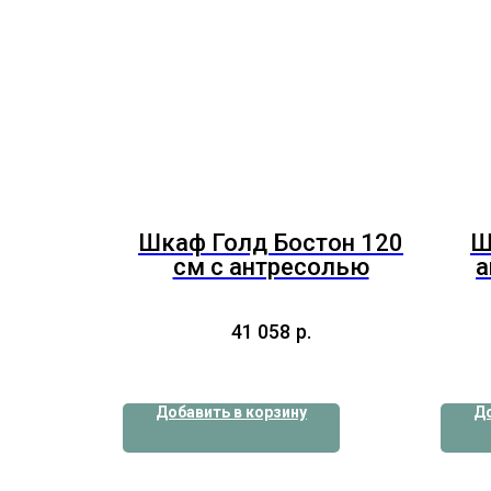
Шкаф Голд Бостон 120
Ш
см с антресолью
а
41 058
р.
Добавить в корзину
До