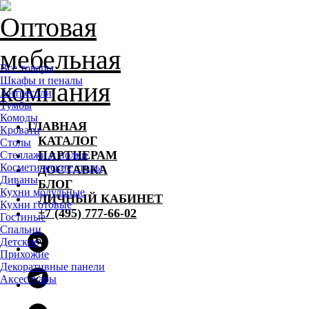
Все товары
Шкафы и пеналы
Антресоли
Тумбы
Комоды
ГЛАВНАЯ
Кровати
КАТАЛОГ
Столы
ПАРТНЕРАМ
Стеллажи и полки
Косметические столы
ДОСТАВКА
Диваны
БЛОГ
Кухни модульные
ЛИЧНЫЙ КАБИНЕТ
Кухни готовые
+7 (495) 777-66-02
Гостиные
Спальни
Детские
Прихожие
Декоративные панели
Аксессуары