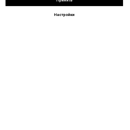
Принять
Настройки
+7 (495) 777-66-02
mebelopt2022@gmail.com
Московская обл. г. Балашиха, Косинское ш.,вл.7