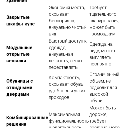
хранения
Экономия места,
Требует
скрывает
тщательного
Закрытые
беспорядок,
планирования,
шкафы-купе
визуально чистый
может быть
вид
громоздким
Быстрый доступ к
Одежда на
Модульные
одежде,
виду, может
открытые
визуальная
выглядеть
вешалки
легкость, легко
неопрятно
переставлять
Ограниченный
Компактность,
Обувницы с
объем, не
скрывает обувь,
откидными
подходит для
удобно для узких
дверцами
высокой
проходов
обуви
Может быть
Максимальная
дороже,
Комбинированные
функциональность
требует
решения
и адаптивность
продуманного