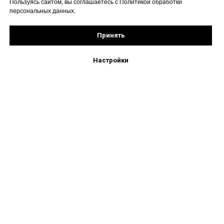
Пользуясь сайтом, вы соглашаетесь с Политикой обработки
персональных данных.
Принять
Настройки
+7 (495) 777-66-02
mebelopt2022@gmail.com
Московская обл. г. Балашиха, Косинское ш.,вл.7