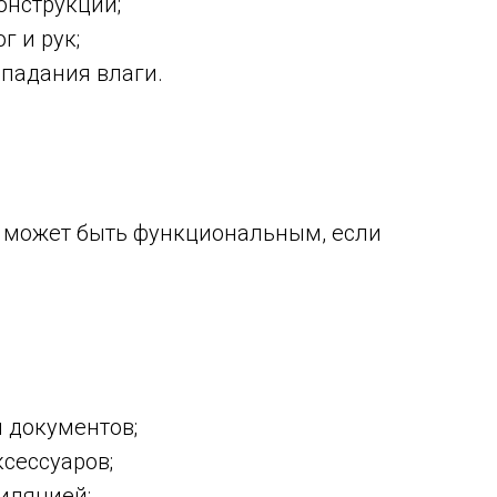
онструкции;
г и рук;
опадания влаги.
 может быть функциональным, если
 документов;
ксессуаров;
иляцией;