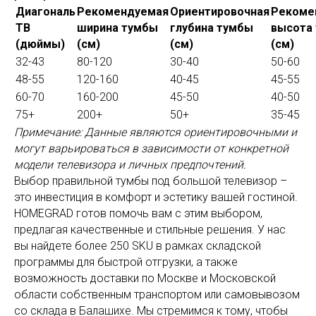
Диагональ
Рекомендуемая
Ориентировочная
Рекоме
ТВ
ширина тумбы
глубина тумбы
высота
(дюймы)
(см)
(см)
(см)
32-43
80-120
30-40
50-60
48-55
120-160
40-45
45-55
60-70
160-200
45-50
40-50
75+
200+
50+
35-45
Примечание: Данные являются ориентировочными и
могут варьироваться в зависимости от конкретной
модели телевизора и личных предпочтений.
Выбор правильной тумбы под большой телевизор –
это инвестиция в комфорт и эстетику вашей гостиной.
HOMEGRAD готов помочь вам с этим выбором,
предлагая качественные и стильные решения. У нас
вы найдете более 250 SKU в рамках складской
программы для быстрой отгрузки, а также
возможность доставки по Москве и Московской
области собственным транспортом или самовывозом
со склада в Балашихе. Мы стремимся к тому, чтобы