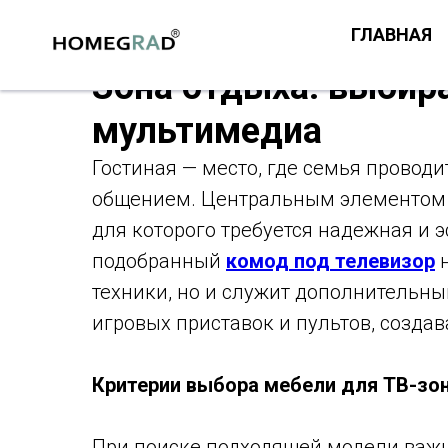
ГЛАВНАЯ
Зона отдыха: выбир
мультимедиа
Гостиная — место, где семья провод
общением. Центральным элементом т
для которого требуется надежная и 
подобранный
комод под телевизор
н
техники, но и служит дополнительны
игровых приставок и пультов, созд
Критерии выбора мебели для ТВ-зо
При поиске подходящей модели важн