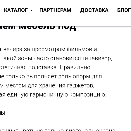
КАТАЛОГ
ПАРТНЕРАМ
ДОСТАВКА
БЛОГ
аем мебель под
ит вечера за просмотром фильмов и
акой зоны часто становится телевизор,
эстетичная подставка. Правильно
е только выполняет роль опоры для
м местом для хранения гаджетов,
авая единую гармоничную композицию.
ны
о учитывать не только диагональ экрана,